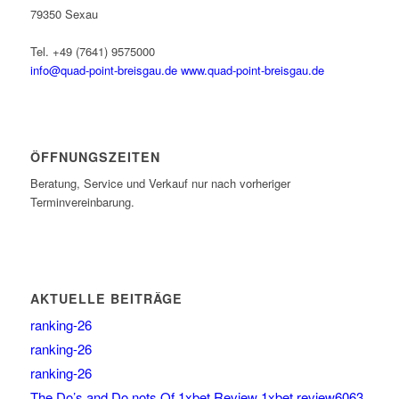
79350 Sexau
Tel. +49 (7641) 9575000
info@quad-point-breisgau.de
www.quad-point-breisgau.de
ÖFFNUNGSZEITEN
Beratung, Service und Verkauf nur nach vorheriger
Terminvereinbarung.
AKTUELLE BEITRÄGE
ranking-26
ranking-26
ranking-26
The Do’s and Do nots Of 1xbet Review 1xbet review6063