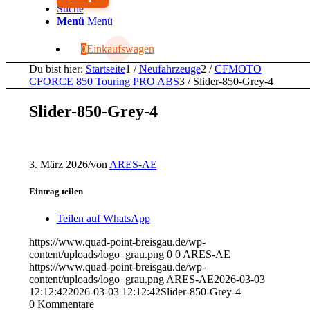
Suche
Menü
Menü
0
Einkaufswagen
Du bist hier:
Startseite
1
/
Neufahrzeuge
2
/
CFMOTO
CFORCE 850 Touring PRO ABS
3
/
Slider-850-Grey-4
Slider-850-Grey-4
3. März 2026
/
von
ARES-AE
Eintrag teilen
Teilen auf WhatsApp
https://www.quad-point-breisgau.de/wp-
content/uploads/logo_grau.png
0
0
ARES-AE
https://www.quad-point-breisgau.de/wp-
content/uploads/logo_grau.png
ARES-AE
2026-03-03
12:12:42
2026-03-03 12:12:42
Slider-850-Grey-4
0
Kommentare