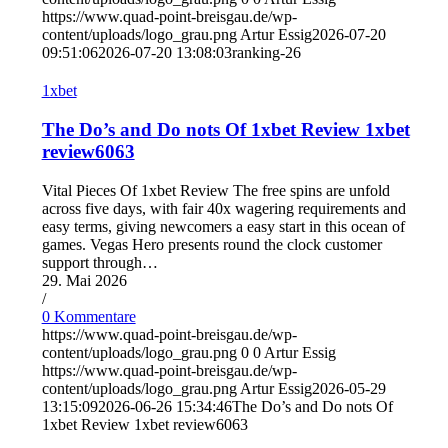
https://www.quad-point-breisgau.de/wp-
content/uploads/logo_grau.png
Artur Essig
2026-07-20
09:51:06
2026-07-20 13:08:03
ranking-26
1xbet
The Do’s and Do nots Of 1xbet Review 1xbet
review6063
Vital Pieces Of 1xbet Review The free spins are unfold
across five days, with fair 40x wagering requirements and
easy terms, giving newcomers a easy start in this ocean of
games. Vegas Hero presents round the clock customer
support through…
29. Mai 2026
/
0 Kommentare
https://www.quad-point-breisgau.de/wp-
content/uploads/logo_grau.png
0
0
Artur Essig
https://www.quad-point-breisgau.de/wp-
content/uploads/logo_grau.png
Artur Essig
2026-05-29
13:15:09
2026-06-26 15:34:46
The Do’s and Do nots Of
1xbet Review 1xbet review6063