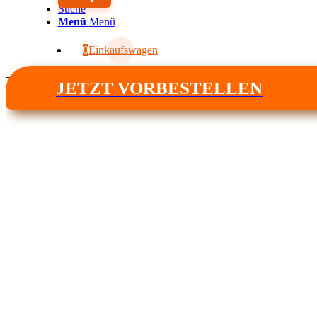
Suche
Menü
Menü
0
Einkaufswagen
Du bist hier:
Startseite
JETZT VORBESTELLEN