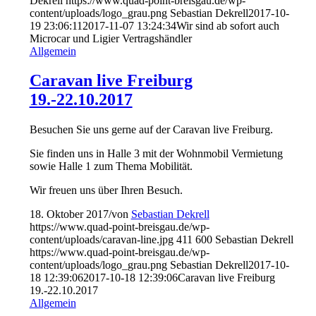
Dekrell
https://www.quad-point-breisgau.de/wp-
content/uploads/logo_grau.png
Sebastian Dekrell
2017-10-
19 23:06:11
2017-11-07 13:24:34
Wir sind ab sofort auch
Microcar und Ligier Vertragshändler
Allgemein
Caravan live Freiburg
19.-22.10.2017
Besuchen Sie uns gerne auf der Caravan live Freiburg.
Sie finden uns in Halle 3 mit der Wohnmobil Vermietung
sowie Halle 1 zum Thema Mobilität.
Wir freuen uns über Ihren Besuch.
18. Oktober 2017
/
von
Sebastian Dekrell
https://www.quad-point-breisgau.de/wp-
content/uploads/caravan-line.jpg
411
600
Sebastian Dekrell
https://www.quad-point-breisgau.de/wp-
content/uploads/logo_grau.png
Sebastian Dekrell
2017-10-
18 12:39:06
2017-10-18 12:39:06
Caravan live Freiburg
19.-22.10.2017
Allgemein