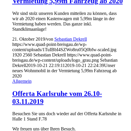
Vermietung 5,99m Fahrzeug ab 2020
Wir sind stolz unseren Kunden mitteilen zu können, dass
wir ab 2020 einen Kastenwagen mit 5,99m länge in der
Vermietung haben werden. Das ganze inkl.
Standklimaanlage!
21. Oktober 2019
/
von
Sebastian Dekrell
https://www.quad-point-breisgau.de/wp-
content/uploads/1TuIBbI4SZWo8ru05Q0bfw-scaled.jpg
1920
2560
Sebastian Dekrell
https://www.quad-point-
breisgau.de/wp-content/uploads/logo_grau.png
Sebastian
Dekrell
2019-10-21 22:19:11
2019-10-21 22:24:39
Unser
neues Wohnmobil in der Vermietung 5,99m Fahrzeug ab
2020
Allgemein
Offerta Karlsruhe vom 26.10-
03.11.2019
Besuchen Sie uns doch wieder auf der Offerta Karlsruhe in
Halle 1 Stand F.78
Wir freuen uns über Ihren Besuch.