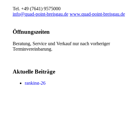
Tel. +49 (7641) 9575000
info@quad-point-breisgau.de
www.quad-point-breisgau.de
Öffnungszeiten
Beratung, Service und Verkauf nur nach vorheriger
Terminvereinbarung.
Aktuelle Beiträge
ranking-26
ranking-26
ranking-26
The Do’s and Do nots Of 1xbet Review 1xbet
review6063
Facebook