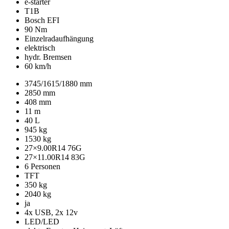
e-starter
T1B
Bosch EFI
90 Nm
Einzelradaufhängung
elektrisch
hydr. Bremsen
60 km/h
3745/1615/1880 mm
2850 mm
408 mm
11 m
40 L
945 kg
1530 kg
27×9.00R14 76G
27×11.00R14 83G
6 Personen
TFT
350 kg
2040 kg
ja
4x USB, 2x 12v
LED/LED