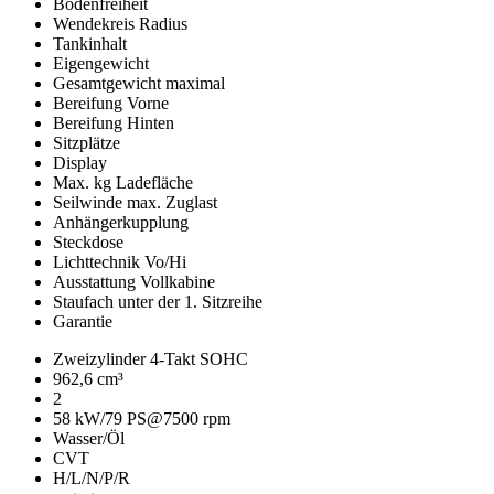
Bodenfreiheit
Wendekreis Radius
Tankinhalt
Eigengewicht
Gesamtgewicht maximal
Bereifung Vorne
Bereifung Hinten
Sitzplätze
Display
Max. kg Ladefläche
Seilwinde max. Zuglast
Anhängerkupplung
Steckdose
Lichttechnik Vo/Hi
Ausstattung Vollkabine
Staufach unter der 1. Sitzreihe
Garantie
Zweizylinder 4-Takt SOHC
962,6 cm³
2
58 kW/79 PS@7500 rpm
Wasser/Öl
CVT
H/L/N/P/R