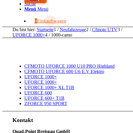
Suche
Menü
Menü
0
Einkaufswagen
Du bist hier:
Startseite
1
/
Neufahrzeuge
2
/
Cfmoto UTV
3
/
UFORCE 1000+
4
/
1000-camo
CFMOTO UFORCE 1000 U10 PRO Highland
CFMOTO UFORCE 600 U6 E.V Elektro
UFORCE 1000+
UFORCE 1000+
UFORCE 1000+ XL T1B
UFORCE 600
UFORCE 600+ T1B
ZFORCE 950 SPORT
Kontakt
Quad-Point Breisgau GmbH