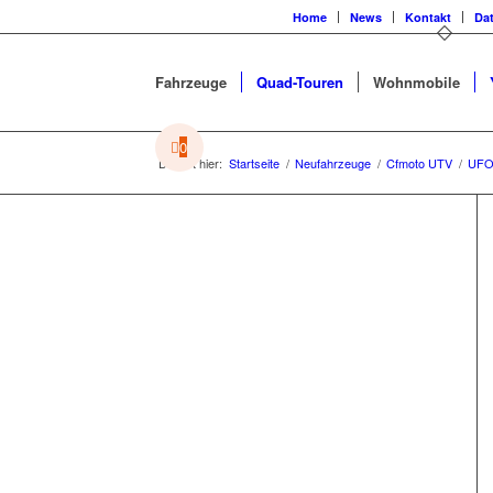
Home
News
Kontakt
Da
Fahrzeuge
Quad-Touren
Wohnmobile
0
Du bist hier:
Startseite
/
Neufahrzeuge
/
Cfmoto UTV
/
UFO