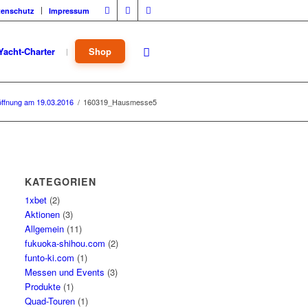
tenschutz
Impressum
Yacht-Charter
Shop
ffnung am 19.03.2016
/
160319_Hausmesse5
KATEGORIEN
1xbet
(2)
Aktionen
(3)
Allgemein
(11)
fukuoka-shihou.com
(2)
funto-ki.com
(1)
Messen und Events
(3)
Produkte
(1)
Quad-Touren
(1)