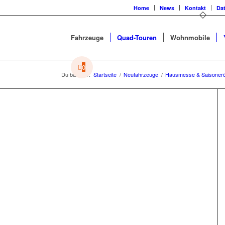
Home
News
Kontakt
Da
Fahrzeuge
Quad-Touren
Wohnmobile
0
Du bist hier:
Startseite
/
Neufahrzeuge
/
Hausmesse & Saisonerö