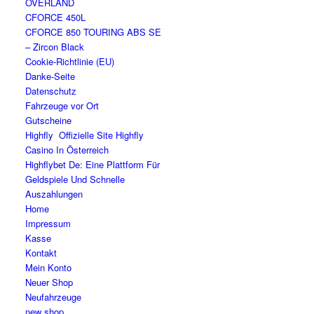
OVERLAND
CFORCE 450L
CFORCE 850 TOURING ABS SE
– Zircon Black
Cookie-Richtlinie (EU)
Danke-Seite
Datenschutz
Fahrzeuge vor Ort
Gutscheine
Highfly ️ Offizielle Site Highfly
Casino In Österreich
Highflybet De: Eine Plattform Für
Geldspiele Und Schnelle
Auszahlungen
Home
Impressum
Kasse
Kontakt
Mein Konto
Neuer Shop
Neufahrzeuge
new shop