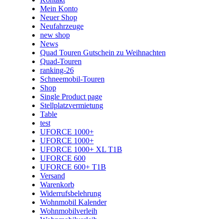
Mein Konto
Neuer Shop
Neufahrzeuge
new shop
News
Quad Touren Gutschein zu Weihnachten
Quad-Touren
ranking-26
Schneemobil-Touren
Shop
Single Product page
Stellplatzvermietung
Table
test
UFORCE 1000+
UFORCE 1000+
UFORCE 1000+ XL T1B
UFORCE 600
UFORCE 600+ T1B
Versand
Warenkorb
Widerrufsbelehrung
Wohnmobil Kalender
Wohnmobilverleih