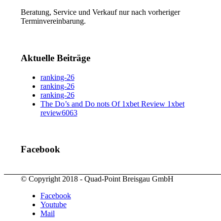
Beratung, Service und Verkauf nur nach vorheriger
Terminvereinbarung.
Aktuelle Beiträge
ranking-26
ranking-26
ranking-26
The Do’s and Do nots Of 1xbet Review 1xbet
review6063
Facebook
© Copyright 2018 - Quad-Point Breisgau GmbH
Facebook
Youtube
Mail