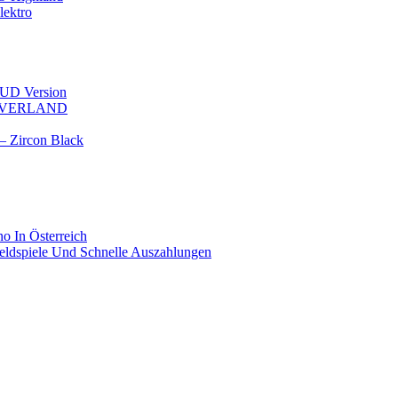
ektro
D Version
OVERLAND
Zircon Black
no In Österreich
Geldspiele Und Schnelle Auszahlungen