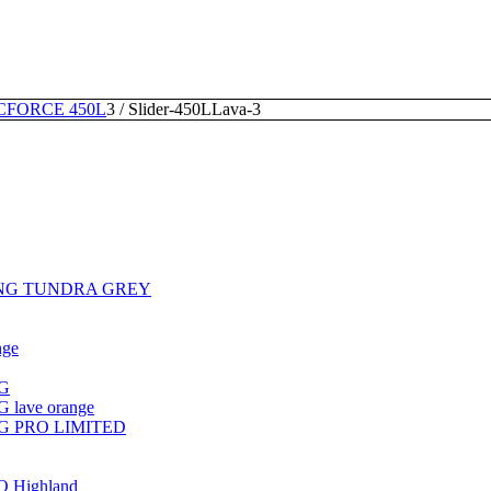
CFORCE 450L
3
/
Slider-450LLava-3
ING TUNDRA GREY
nge
G
ave orange
G PRO LIMITED
 Highland