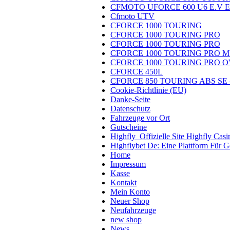
CFMOTO UFORCE 600 U6 E.V El
Cfmoto UTV
CFORCE 1000 TOURING
CFORCE 1000 TOURING PRO
CFORCE 1000 TOURING PRO
CFORCE 1000 TOURING PRO MU
CFORCE 1000 TOURING PRO 
CFORCE 450L
CFORCE 850 TOURING ABS SE – 
Cookie-Richtlinie (EU)
Danke-Seite
Datenschutz
Fahrzeuge vor Ort
Gutscheine
Highfly ️ Offizielle Site Highfly Casi
Highflybet De: Eine Plattform Für 
Home
Impressum
Kasse
Kontakt
Mein Konto
Neuer Shop
Neufahrzeuge
new shop
News