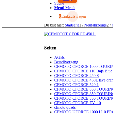
Suche
Menü
Menü
0
Einkaufswagen
Du bist hier:
Startseite
1
/
Neufahrzeuge
2
/
Seiten
AGBs
Bestellvorgang
CFMOTO CFORCE 1000 TOUR
CFMOTO CFORCE 110 Baja Blue
CFMOTO CFORCE 450 S
CFMOTO CFORCE 450L lave ora
CFMOTO CFORCE 520 L
CFMOTO CFORCE 850 TOURIN
CFMOTO CFORCE 850 TOURING l
CFMOTO CFORCE 850 TOURIN
CFMOTO CFORCE EV110
cfmoto quads
CFMOTO UFORCE 1000 U10 PRO