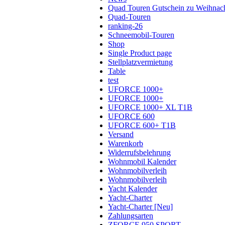
Quad Touren Gutschein zu Weihnac
Quad-Touren
ranking-26
Schneemobil-Touren
Shop
Single Product page
Stellplatzvermietung
Table
test
UFORCE 1000+
UFORCE 1000+
UFORCE 1000+ XL T1B
UFORCE 600
UFORCE 600+ T1B
Versand
Warenkorb
Widerrufsbelehrung
Wohnmobil Kalender
Wohnmobilverleih
Wohnmobilverleih
Yacht Kalender
Yacht-Charter
Yacht-Charter [Neu]
Zahlungsarten
ZFORCE 950 SPORT