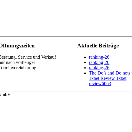
Öffnungszeiten
Aktuelle Beiträge
Beratung, Service und Verkauf
ranking-26
nur nach vorheriger
ranking-26
Terminvereinbarung.
ranking-26
The Do’s and Do nots
1xbet Review 1xbet
review6063
u GmbH