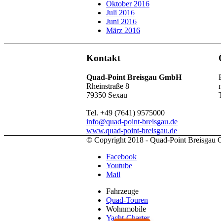
Oktober 2016
Juli 2016
Juni 2016
März 2016
Kontakt
Quad-Point Breisgau GmbH
Rheinstraße 8
79350 Sexau
Tel. +49 (7641) 9575000
info@quad-point-breisgau.de
www.quad-point-breisgau.de
© Copyright 2018 - Quad-Point Breisga
Facebook
Youtube
Mail
Fahrzeuge
Quad-Touren
Wohnmobile
Yacht-Charter