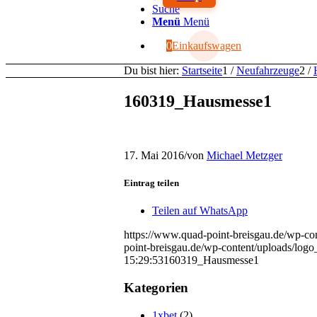
Suche
Menü
Menü
0
Einkaufswagen
Du bist hier:
Startseite
1
/
Neufahrzeuge
2
/
160319_Hausmesse1
17. Mai 2016
/
von
Michael Metzger
Eintrag teilen
Teilen auf WhatsApp
https://www.quad-point-breisgau.de/wp-co
point-breisgau.de/wp-content/uploads/log
15:29:53
160319_Hausmesse1
Kategorien
1xbet
(2)