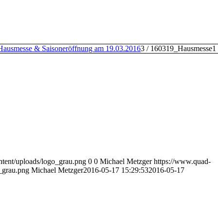
Hausmesse & Saisoneröffnung am 19.03.2016
3
/
160319_Hausmesse1
ntent/uploads/logo_grau.png
0
0
Michael Metzger
https://www.quad-
o_grau.png
Michael Metzger
2016-05-17 15:29:53
2016-05-17