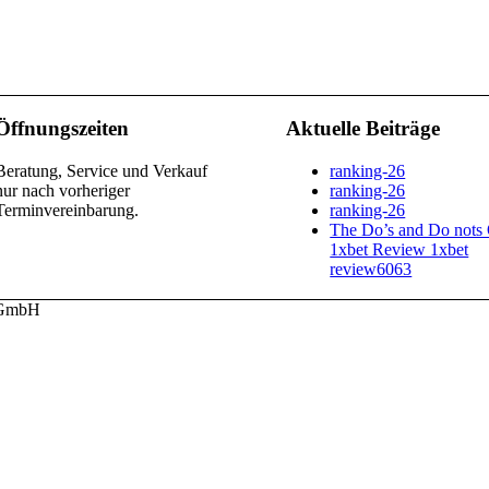
Öffnungszeiten
Aktuelle Beiträge
Beratung, Service und Verkauf
ranking-26
nur nach vorheriger
ranking-26
Terminvereinbarung.
ranking-26
The Do’s and Do nots
1xbet Review 1xbet
review6063
u GmbH