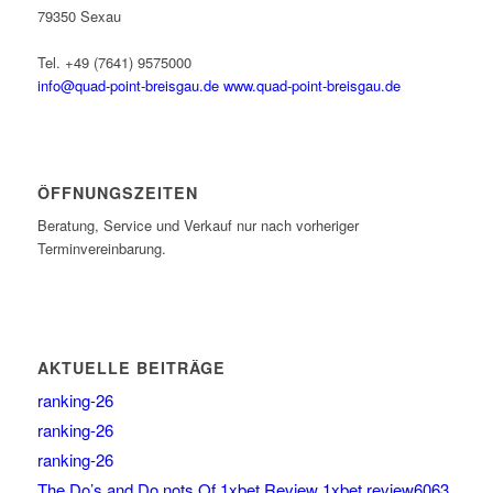
79350 Sexau
Tel. +49 (7641) 9575000
info@quad-point-breisgau.de
www.quad-point-breisgau.de
ÖFFNUNGSZEITEN
Beratung, Service und Verkauf nur nach vorheriger
Terminvereinbarung.
AKTUELLE BEITRÄGE
ranking-26
ranking-26
ranking-26
The Do’s and Do nots Of 1xbet Review 1xbet review6063