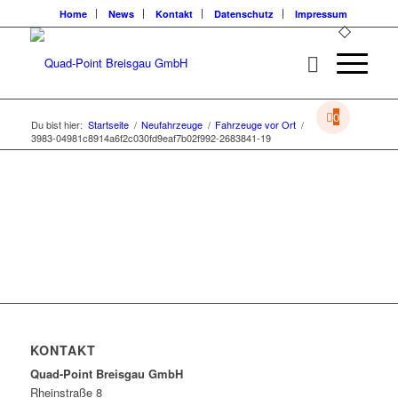
Home
News
Kontakt
Datenschutz
Impressum
0
Du bist hier:
Startseite
/
Neufahrzeuge
/
Fahrzeuge vor Ort
/
3983-04981c8914a6f2c030fd9eaf7b02f992-2683841-19
KONTAKT
Quad-Point Breisgau GmbH
Rheinstraße 8