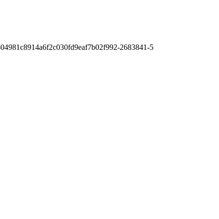
-04981c8914a6f2c030fd9eaf7b02f992-2683841-5