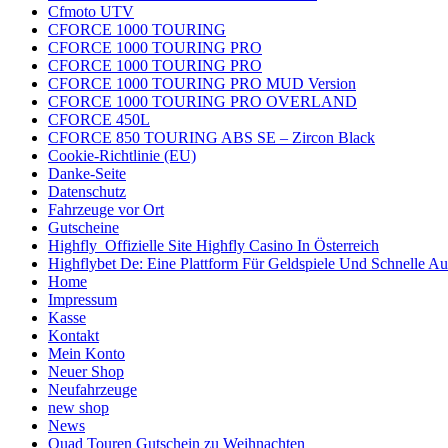
Cfmoto UTV
CFORCE 1000 TOURING
CFORCE 1000 TOURING PRO
CFORCE 1000 TOURING PRO
CFORCE 1000 TOURING PRO MUD Version
CFORCE 1000 TOURING PRO OVERLAND
CFORCE 450L
CFORCE 850 TOURING ABS SE – Zircon Black
Cookie-Richtlinie (EU)
Danke-Seite
Datenschutz
Fahrzeuge vor Ort
Gutscheine
Highfly ️ Offizielle Site Highfly Casino In Österreich
Highflybet De: Eine Plattform Für Geldspiele Und Schnelle A
Home
Impressum
Kasse
Kontakt
Mein Konto
Neuer Shop
Neufahrzeuge
new shop
News
Quad Touren Gutschein zu Weihnachten