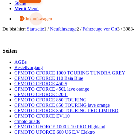
Suche
Menü
Menü
0
Einkaufswagen
Du bist hier:
Startseite
1
/
Neufahrzeuge
2
/
Fahrzeuge vor Ort
3
/
3983
Seiten
AGBs
Bestellvorgang
CFMOTO CFORCE 1000 TOURING TUNDRA GREY
CFMOTO CFORCE 110 Baja Blue
CFMOTO CFORCE 450 S
CFMOTO CFORCE 450L lave orange
CFMOTO CFORCE 520 L
CFMOTO CFORCE 850 TOURING
CFMOTO CFORCE 850 TOURING lave orange
CFMOTO CFORCE 850 TOURING PRO LIMITED
CFMOTO CFORCE EV110
cfmoto quads
CFMOTO UFORCE 1000 U10 PRO Highland
CFMOTO UFORCE 600 U6 E.V Elektro