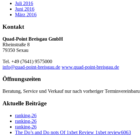
Juli 2016
Juni 2016
März 2016
Kontakt
Quad-Point Breisgau GmbH
Rheinstraße 8
79350 Sexau
Tel. +49 (7641) 9575000
info@quad-point-breisgau.de
www.quad-point-breisgau.de
Öffnungszeiten
Beratung, Service und Verkauf nur nach vorheriger Terminvereinbaru
Aktuelle Beiträge
ranking-26
ranking-26
ranking-26
The Do’s and Do nots Of 1xbet Review 1xbet review6063