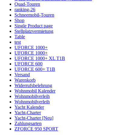
Quad-Touren
ranking-26
Schneemobil-Touren
Shop
Single Product page
Stellplatzvermietung
Table
test
UFORCE 1000+
UFORCE 1000+
UFORCE 1000+ XL T1B
UFORCE 600
UFORCE 600+ T1B
Versand
Warenkorb
Widerrufsbelehrung
Wohnmobil Kalender
Wohnmobilverleih
Wohnmobilverleih
Yacht Kalender
Yacht-Charter
Yacht-Charter [Neu]
Zahlungsarten
ZFORCE 950 SPORT