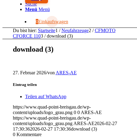
Suche
Menü
Menü
0
Einkaufswagen
Du bist hier:
Startseite
1
/
Neufahrzeuge
2
/
CFMOTO
CFORCE 110
3
/
download (3)
download (3)
27. Februar 2026
/
von
ARES-AE
Eintrag teilen
Teilen auf WhatsApp
https://www.quad-point-breisgau.de/wp-
content/uploads/logo_grau.png
0
0
ARES-AE
https://www.quad-point-breisgau.de/wp-
content/uploads/logo_grau.png
ARES-AE
2026-02-27
17:30:36
2026-02-27 17:30:36
download (3)
0
Kommentare