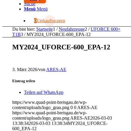
Suche
Menü
Menü
0
Einkaufswagen
Du bist hier:
Startseite
1
/
Neufahrzeuge
2
/
UFORCE 600+
T1B
3
/
MY2024_UFORCE-600_EPA-12
MY2024_UFORCE-600_EPA-12
3. März 2026
/
von
ARES-AE
Eintrag teilen
Teilen auf WhatsApp
https://www.quad-point-breisgau.de/wp-
content/uploads/logo_grau.png
0
0
ARES-AE
https://www.quad-point-breisgau.de/wp-
content/uploads/logo_grau.png
ARES-AE
2026-03-03
13:38:34
2026-03-03 13:38:34
MY2024_UFORCE-
600_EPA-12