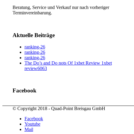
Beratung, Service und Verkauf nur nach vorheriger
Terminvereinbarung.
Aktuelle Beiträge
ranking-26
ranking-26
ranking-26
The Do’s and Do nots Of 1xbet Review 1xbet
review6063
Facebook
© Copyright 2018 - Quad-Point Breisgau GmbH
Facebook
Youtube
Mail