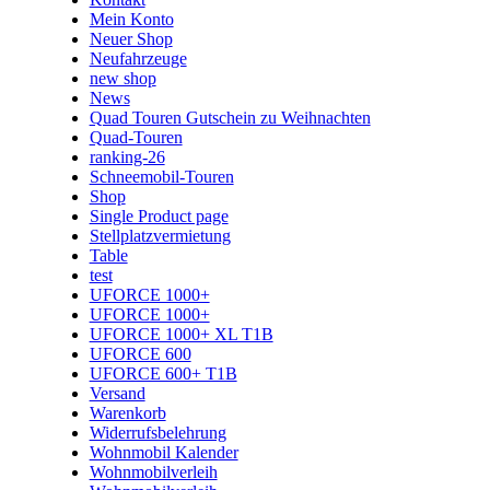
Mein Konto
Neuer Shop
Neufahrzeuge
new shop
News
Quad Touren Gutschein zu Weihnachten
Quad-Touren
ranking-26
Schneemobil-Touren
Shop
Single Product page
Stellplatzvermietung
Table
test
UFORCE 1000+
UFORCE 1000+
UFORCE 1000+ XL T1B
UFORCE 600
UFORCE 600+ T1B
Versand
Warenkorb
Widerrufsbelehrung
Wohnmobil Kalender
Wohnmobilverleih