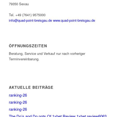
79350 Sexau
Tel. +49 (7641) 9575000
info@quad-point-breisgau.de
www.quad-point-breisgau.de
ÖFFNUNGSZEITEN
Beratung, Service und Verkauf nur nach vorheriger
Terminvereinbarung.
AKTUELLE BEITRÄGE
ranking-26
ranking-26
ranking-26
The Do’s and Do nots Of 1xbet Review 1xbet review6063