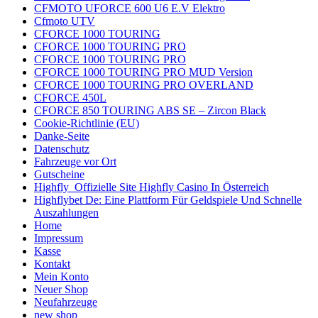
CFMOTO UFORCE 600 U6 E.V Elektro
Cfmoto UTV
CFORCE 1000 TOURING
CFORCE 1000 TOURING PRO
CFORCE 1000 TOURING PRO
CFORCE 1000 TOURING PRO MUD Version
CFORCE 1000 TOURING PRO OVERLAND
CFORCE 450L
CFORCE 850 TOURING ABS SE – Zircon Black
Cookie-Richtlinie (EU)
Danke-Seite
Datenschutz
Fahrzeuge vor Ort
Gutscheine
Highfly ️ Offizielle Site Highfly Casino In Österreich
Highflybet De: Eine Plattform Für Geldspiele Und Schnelle
Auszahlungen
Home
Impressum
Kasse
Kontakt
Mein Konto
Neuer Shop
Neufahrzeuge
new shop