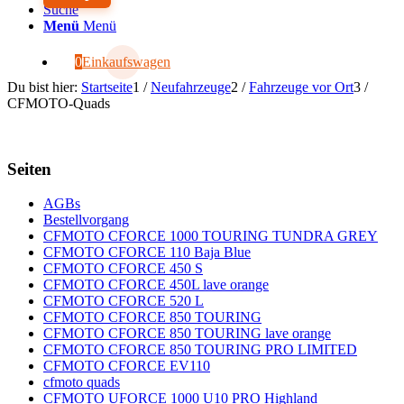
Suche
Menü
Menü
0
Einkaufswagen
Du bist hier:
Startseite
1
/
Neufahrzeuge
2
/
Fahrzeuge vor Ort
3
/
CFMOTO-Quads
Seiten
AGBs
Bestellvorgang
CFMOTO CFORCE 1000 TOURING TUNDRA GREY
CFMOTO CFORCE 110 Baja Blue
CFMOTO CFORCE 450 S
CFMOTO CFORCE 450L lave orange
CFMOTO CFORCE 520 L
CFMOTO CFORCE 850 TOURING
CFMOTO CFORCE 850 TOURING lave orange
CFMOTO CFORCE 850 TOURING PRO LIMITED
CFMOTO CFORCE EV110
cfmoto quads
CFMOTO UFORCE 1000 U10 PRO Highland