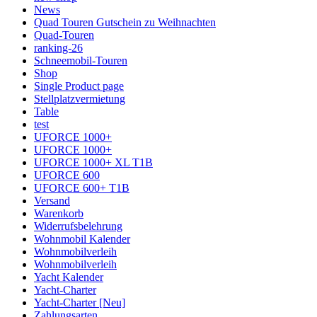
News
Quad Touren Gutschein zu Weihnachten
Quad-Touren
ranking-26
Schneemobil-Touren
Shop
Single Product page
Stellplatzvermietung
Table
test
UFORCE 1000+
UFORCE 1000+
UFORCE 1000+ XL T1B
UFORCE 600
UFORCE 600+ T1B
Versand
Warenkorb
Widerrufsbelehrung
Wohnmobil Kalender
Wohnmobilverleih
Wohnmobilverleih
Yacht Kalender
Yacht-Charter
Yacht-Charter [Neu]
Zahlungsarten