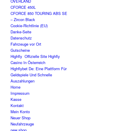
OVERLAND
CFORCE 450L
CFORCE 850 TOURING ABS SE
– Zircon Black
Cookie-Richtlinie (EU)
Danke-Seite
Datenschutz
Fahrzeuge vor Ort
Gutscheine
Highfly ️ Offizielle Site Highfly
Casino In Österreich
Highflybet De: Eine Plattform Für
Geldspiele Und Schnelle
Auszahlungen
Home
Impressum
Kasse
Kontakt
Mein Konto
Neuer Shop
Neufahrzeuge
new shop