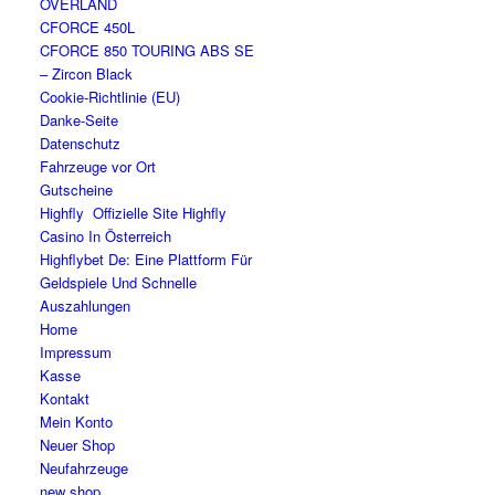
OVERLAND
CFORCE 450L
CFORCE 850 TOURING ABS SE
– Zircon Black
Cookie-Richtlinie (EU)
Danke-Seite
Datenschutz
Fahrzeuge vor Ort
Gutscheine
Highfly ️ Offizielle Site Highfly
Casino In Österreich
Highflybet De: Eine Plattform Für
Geldspiele Und Schnelle
Auszahlungen
Home
Impressum
Kasse
Kontakt
Mein Konto
Neuer Shop
Neufahrzeuge
new shop