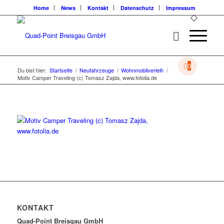
Home
News
Kontakt
Datenschutz
Impressum
0
Du bist hier:
Startseite
/
Neufahrzeuge
/
Wohnmobilverleih
/
Motiv Camper Traveling (c) Tomasz Zajda, www.fotolia.de
KONTAKT
Quad-Point Breisgau GmbH